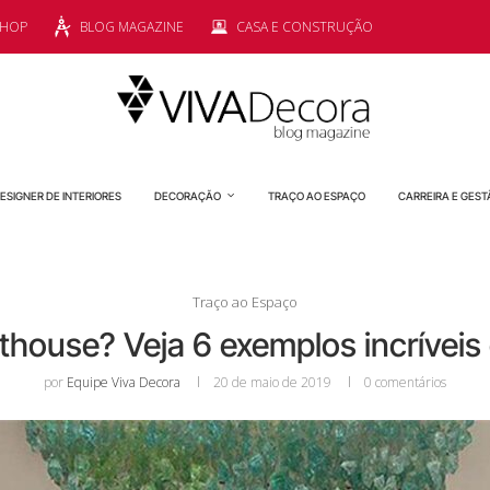
SHOP
BLOG MAGAZINE
CASA E CONSTRUÇÃO
ESIGNER DE INTERIORES
DECORAÇÃO
TRAÇO AO ESPAÇO
CARREIRA E GEST
Traço ao Espaço
thouse? Veja 6 exemplos incríveis
por
Equipe Viva Decora
20 de maio de 2019
0 comentários