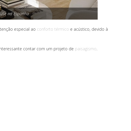
ouse na Espanha
atenção especial ao
conforto térmico
e acústico, devido à
interessante contar com um projeto de
paisagismo
.