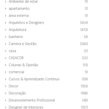
Ambiente de estar
(1)
apartamento
(1)
área externa
(1)
Arquitetos e Designers
(424)
Arquitetura
(473)
banheiro
(4)
Carreira e Gestão
(280)
casa
(2)
CASACOR
(22)
Colunas & Opinião
(13)
comercial
(1)
Cursos & Aprendizado Contínuo
(59)
Decor
(193)
Decoração
(198)
Desenvolvimento Profissional
(38)
Designer de Interiores
(157)