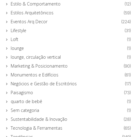
Estilo & Comportamento
(12)
Estilos Arquitetônicos
(59)
Eventos Arq Decor
(224)
Lifestyle
(31)
Loft
(1)
lounge
(1)
lounge, circulação vertical
(1)
Marketing & Posicionamento
(90)
Monumentos e Edifícios
(61)
Negócios e Gestão de Escritórios
(17)
Paisagismo
(73)
quarto de bebê
(1)
Sem categoria
(1)
Sustentabilidade & Inovação
(28)
Tecnologia & Ferramentas
(65)
Tendências
(149)