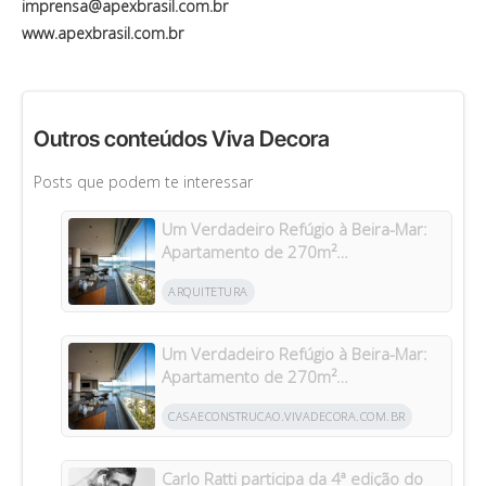
imprensa@apexbrasil.com.br
www.apexbrasil.com.br
Outros conteúdos Viva Decora
Posts que podem te interessar
Um Verdadeiro Refúgio à Beira-Mar:
Apartamento de 270m²
Transformado Após Retrofit em
ARQUITETURA
Riviera
Um Verdadeiro Refúgio à Beira-Mar:
Apartamento de 270m²
Transformado Após Retrofit em
CASAECONSTRUCAO.VIVADECORA.COM.BR
Riviera
Carlo Ratti participa da 4ª edição do