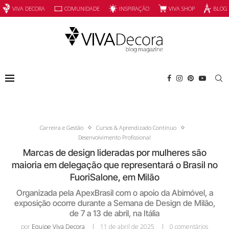
INSPIRAÇÃO
VIVA SHOP
VIVA DECORA
COMUNIDADE
BLOG
Carreira e Gestão
Cursos & Aprendizado Contínuo
Desenvolvimento Profissional
Marcas de design lideradas por mulheres são
maioria em delegação que representará o Brasil no
FuoriSalone, em Milão
Organizada pela ApexBrasil com o apoio da Abimóvel, a
exposição ocorre durante a Semana de Design de Milão,
de 7 a 13 de abril, na Itália
por
Equipe Viva Decora
11 de abril de 2025
0 comentários