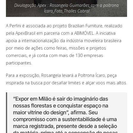
Divulagação Apex : Rosangela Guimarães_com a poltrona
Ícaro_Foto_Thalles Cabral
A Perfini é associada ao projeto Brazilian Furniture, realizado
pela ApexBrasil em parceria com a ABIMÓVEL. A iniciativa
apoia a internacionalização da indústria moveleira brasileira
por meio de ações como feiras, missões e projetos
comerciais, e já conta com mais de 130 empresas
participantes.
Para a exposição, Rosangela levará a Poltrona Ícaro, peça
inspirada na busca por desafiar limites e alçar voos mais altos.
“Expor em Milão é sair do imaginário das
nossas florestas e conquistar espaço na
maior vitrine do design”, afirma. Seu
compromisso com a sustentabilidade é uma
marca registrada, presente desde a seleção
da matéria-prima até a concepção de peças