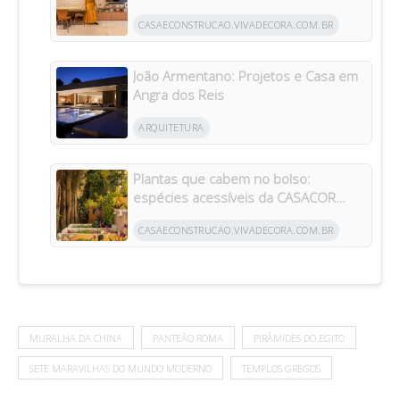
da arquitetura italiana no Brasil
CASAECONSTRUCAO.VIVADECORA.COM.BR
João Armentano: Projetos e Casa em
Angra dos Reis
ARQUITETURA
Plantas que cabem no bolso:
espécies acessíveis da CASACOR
inspiram jardins para todos os bolsos
CASAECONSTRUCAO.VIVADECORA.COM.BR
MURALHA DA CHINA
PANTEÃO ROMA
PIRÂMIDES DO EGITO
SETE MARAVILHAS DO MUNDO MODERNO
TEMPLOS GREGOS