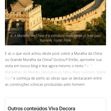
6. A Muralha da China é a estrutura mais longa já feita pelo
homem. Fonte: Flickr
E aí, o que você achou deste post sobre a Muralha da China
ou Grande Muralha da China? Gostou?! Então, aproveite sua
visita em nosso blog e leia agora mesmo o texto “
As 7
Maravilhas do Mundo: Descubra os Fatos Mais Curiosos Sobre
Elas
” e conheça de perto as obras que se destacaram entre
as construções icônicas produzidas pelo homem.
Outros conteúdos Viva Decora