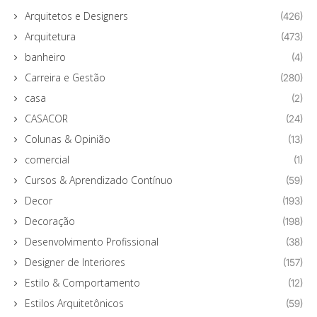
Arquitetos e Designers
(426)
Arquitetura
(473)
banheiro
(4)
Carreira e Gestão
(280)
casa
(2)
CASACOR
(24)
Colunas & Opinião
(13)
comercial
(1)
Cursos & Aprendizado Contínuo
(59)
Decor
(193)
Decoração
(198)
Desenvolvimento Profissional
(38)
Designer de Interiores
(157)
Estilo & Comportamento
(12)
Estilos Arquitetônicos
(59)