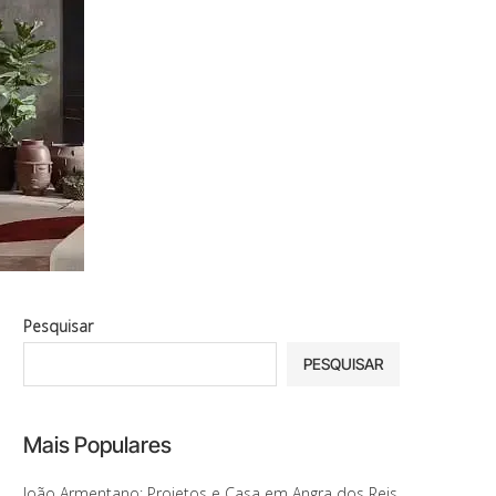
Pesquisar
PESQUISAR
Mais Populares
João Armentano: Projetos e Casa em Angra dos Reis