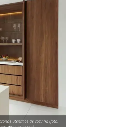
conde utensílios de cozinha (foto:
bains-magazine.com)