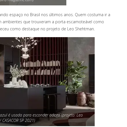
ando espaço no Brasil nos últimos anos. Quem costuma ir a
om ambientes que trouxeram a porta escamoteável como
areceu como destaque no projeto de Leo Shehtman.
azul é usada para esconder adega (projeto: Leo
/ CASACOR SP 2021)