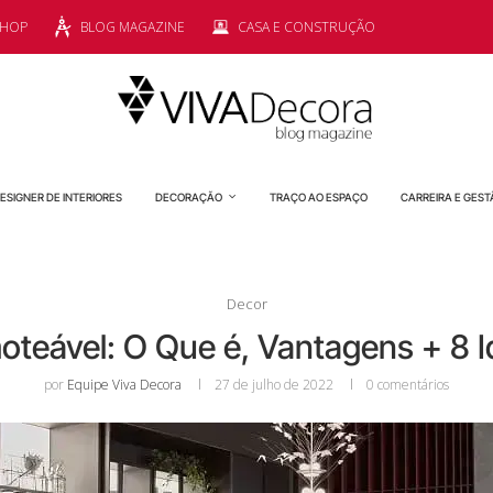
SHOP
BLOG MAGAZINE
CASA E CONSTRUÇÃO
ESIGNER DE INTERIORES
DECORAÇÃO
TRAÇO AO ESPAÇO
CARREIRA E GEST
Decor
teável: O Que é, Vantagens + 8 I
por
Equipe Viva Decora
27 de julho de 2022
0 comentários