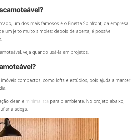
escamoteável?
rcado, um dos mais famosos é o Finetta Spinfront, da empresa
e um jeito muito simples: depois de aberta, é possível
o.
amoteável, veja quando usá-la em projetos.
camoteável?
 imóveis compactos, como lofts e estúdios, pois ajuda a manter
dia.
ação clean e
minimalista
para o ambiente.
No projeto abaixo,
uflar a adega.