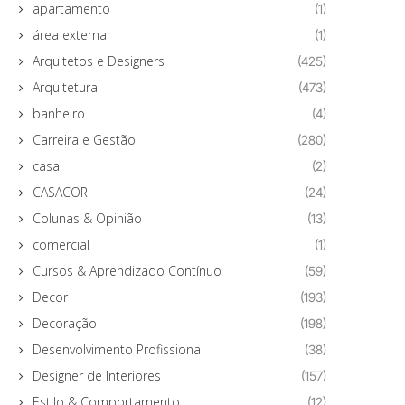
apartamento
(1)
área externa
(1)
Arquitetos e Designers
(425)
Arquitetura
(473)
banheiro
(4)
Carreira e Gestão
(280)
casa
(2)
CASACOR
(24)
Colunas & Opinião
(13)
comercial
(1)
Cursos & Aprendizado Contínuo
(59)
Decor
(193)
Decoração
(198)
Desenvolvimento Profissional
(38)
Designer de Interiores
(157)
Estilo & Comportamento
(12)