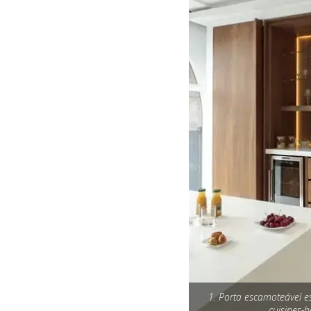
1. Porta escamoteável es
cuisines-