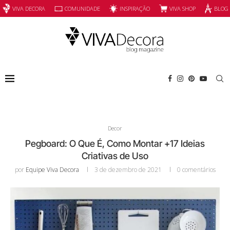
INSPIRAÇÃO
VIVA SHOP
VIVA DECORA
COMUNIDADE
BLOG
Decor
Pegboard: O Que É, Como Montar +17 Ideias
Criativas de Uso
por
Equipe Viva Decora
3 de dezembro de 2021
0 comentários