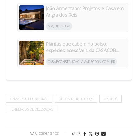
João Armentano: Projetos e Casa em
Angra dos Reis
ARQUITETURA
Plantas que cabem no bolso:
espécies acessíveis da CASACOR
inspiram jardins para todos os bolsos
CASAECONSTRUCAO.VIVADECORA.COM.BR
CAMA MULTIFUNCIONAL
DESIGN DE INTERIORES
MADEIRA
TENDÊNCIAS DE DECORAÇÃO
0 comentários
0