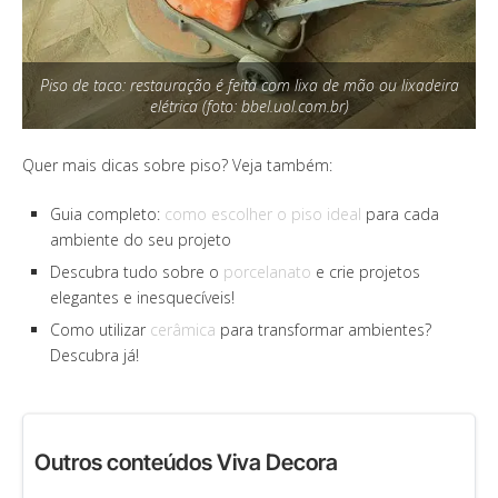
Piso de taco: restauração é feita com lixa de mão ou lixadeira
elétrica (foto: bbel.uol.com.br)
Quer mais dicas sobre piso? Veja também:
Guia completo:
como escolher o piso ideal
para cada
ambiente do seu projeto
Descubra tudo sobre o
porcelanato
e crie projetos
elegantes e inesquecíveis!
Como utilizar
cerâmica
para transformar ambientes?
Descubra já!
Outros conteúdos Viva Decora