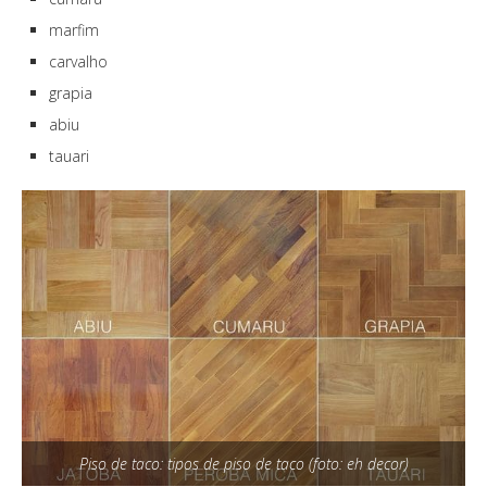
marfim
carvalho
grapia
abiu
tauari
Piso de taco: tipos de piso de taco (foto: eh decor)