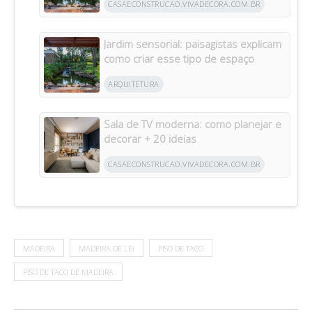
CASAECONSTRUCAO.VIVADECORA.COM.BR
Jardim sensorial: paisagistas explicam
como criar esse tipo de espaço
ARQUITETURA
Sala de TV moderna: como planejar e
decorar + 20 ideias
CASAECONSTRUCAO.VIVADECORA.COM.BR
MADEIRA
MADEIRA DE LEI
PISO DE TACO
PISO DE TACO DE MADEIRA