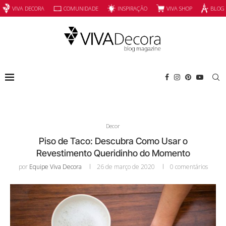
INSPIRAÇÃO
VIVA SHOP
VIVA DECORA
COMUNIDADE
BLOG
Decor
Piso de Taco: Descubra Como Usar o
Revestimento Queridinho do Momento
por
Equipe Viva Decora
26 de março de 2020
0 comentários