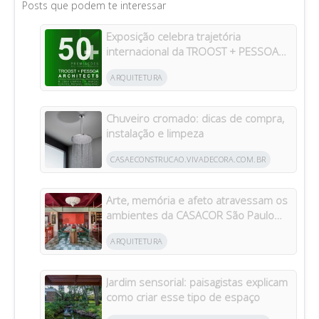
Posts que podem te interessar
Exposição celebra trajetória
internacional da TROOST + PESSOA
Architects em Manaus
ARQUITETURA
Chuveiro cromado: dicas de compra,
instalação e limpeza
CASAECONSTRUCAO.VIVADECORA.COM.BR
Arte, memória e afeto atravessam os
ambientes da CASACOR São Paulo
2026
ARQUITETURA
Jardim sensorial: paisagistas explicam
como criar esse tipo de espaço