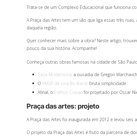
Trata-se de um Complexo Educacional que funciona co
A Praça das Artes tem um vão que liga essas três ruas,
daquela região.
Quer conhecer mais sobre a obra? Neste artigo, troux
pouco da sua história. Acompanhe!
Conheça outras obras famosas na cidade de São Paulo
Casa Modernista
: a ousadia de Gregori Warchavchi
O
MASP de Lina Bo Bardi
: bruta simplicidade
Afinal, o
Edifício Copan
foi projetado por Oscar N
Praça das artes: projeto
A Praça das Artes foi inaugurada em 2012 e levou seis 
O projeto da Praça das Artes é fruto da parceria de dois