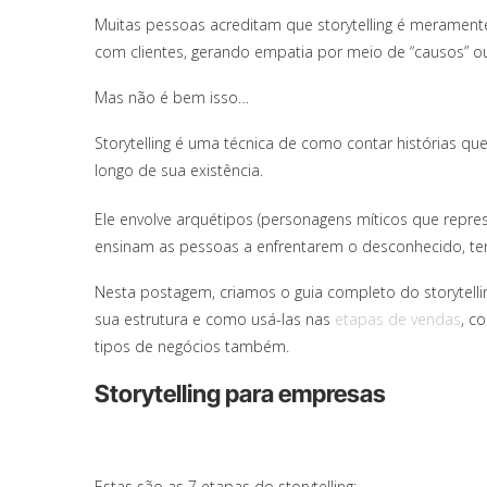
Muitas pessoas acreditam que storytelling é meramen
com clientes, gerando empatia por meio de “causos” o
Mas não é bem isso…
Storytelling é uma técnica de como contar histórias q
longo de sua existência.
Ele envolve arquétipos (personagens míticos que repres
ensinam as pessoas a enfrentarem o desconhecido, ter
Nesta postagem, criamos o guia completo do storytel
sua estrutura e como usá-las nas
etapas de vendas
, c
tipos de negócios também.
Storytelling para empresas
Estas são as 7 etapas do storytelling: