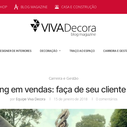
SHOP
BLOG MAGAZINE
CASA E CONSTRUÇÃO
ESIGNER DE INTERIORES
DECORAÇÃO
TRAÇO AO ESPAÇO
CARREIRA E GEST
Carreira e Gestão
ling em vendas: faça de seu cliente
por
Equipe Viva Decora
15 de janeiro de 2018
0 comentários