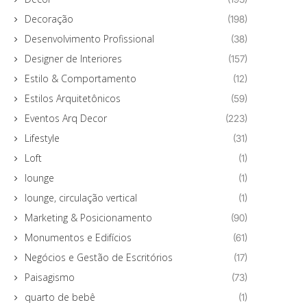
Decoração
(198)
Desenvolvimento Profissional
(38)
Designer de Interiores
(157)
Estilo & Comportamento
(12)
Estilos Arquitetônicos
(59)
Eventos Arq Decor
(223)
Lifestyle
(31)
Loft
(1)
lounge
(1)
lounge, circulação vertical
(1)
Marketing & Posicionamento
(90)
Monumentos e Edifícios
(61)
Negócios e Gestão de Escritórios
(17)
Paisagismo
(73)
quarto de bebê
(1)