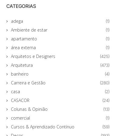
CATEGORIAS
adega
(1)
Ambiente de estar
(1)
apartamento
(1)
área externa
(1)
Arquitetos e Designers
(425)
Arquitetura
(473)
banheiro
(4)
Carreira e Gestão
(280)
casa
(2)
CASACOR
(24)
Colunas & Opinião
(13)
comercial
(1)
Cursos & Aprendizado Contínuo
(59)
Decor
(193)