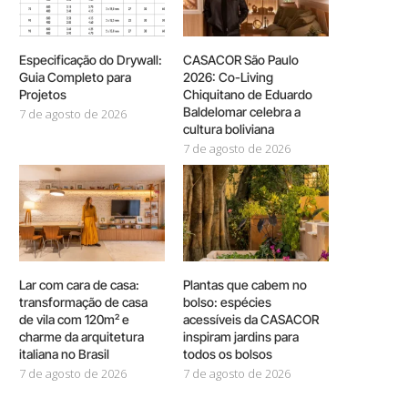
Especificação do Drywall:
CASACOR São Paulo
Guia Completo para
2026: Co-Living
Projetos
Chiquitano de Eduardo
Baldelomar celebra a
7 de agosto de 2026
cultura boliviana
7 de agosto de 2026
Lar com cara de casa:
Plantas que cabem no
transformação de casa
bolso: espécies
de vila com 120m² e
acessíveis da CASACOR
charme da arquitetura
inspiram jardins para
italiana no Brasil
todos os bolsos
7 de agosto de 2026
7 de agosto de 2026