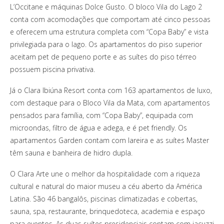
L’Occitane e máquinas Dolce Gusto. O bloco Vila do Lago 2
conta com acomodações que comportam até cinco pessoas
e oferecem uma estrutura completa com “Copa Baby” e vista
privilegiada para o lago. Os apartamentos do piso superior
aceitam pet de pequeno porte e as suítes do piso térreo
possuem piscina privativa.
Já o Clara Ibiúna Resort conta com 163 apartamentos de luxo,
com destaque para o Bloco Vila da Mata, com apartamentos
pensados para família, com “Copa Baby”, equipada com
microondas, filtro de água e adega, e é pet friendly. Os
apartamentos Garden contam com lareira e as suítes Master
têm sauna e banheira de hidro dupla.
O Clara Arte une o melhor da hospitalidade com a riqueza
cultural e natural do maior museu a céu aberto da América
Latina. São 46 bangalôs, piscinas climatizadas e cobertas,
sauna, spa, restaurante, brinquedoteca, academia e espaço
para eventos. As duas suítes presidenciais contam com jacuzzi