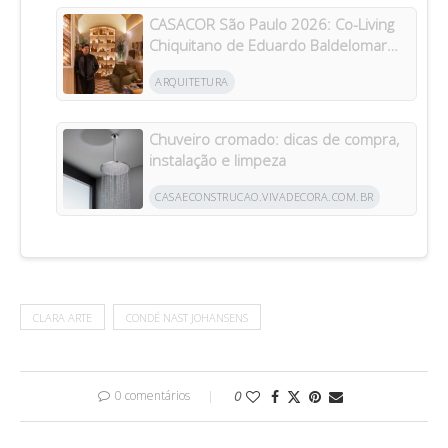
CASACOR São Paulo 2026: Co-Living
Chiquitano de Eduardo Baldelomar
celebra a cultura boliviana
ARQUITETURA
Chuveiro cromado: dicas de compra,
instalação e limpeza
CASAECONSTRUCAO.VIVADECORA.COM.BR
CLARA ARTE
CONDÉ NAST JOHANSENS
0 comentários
0