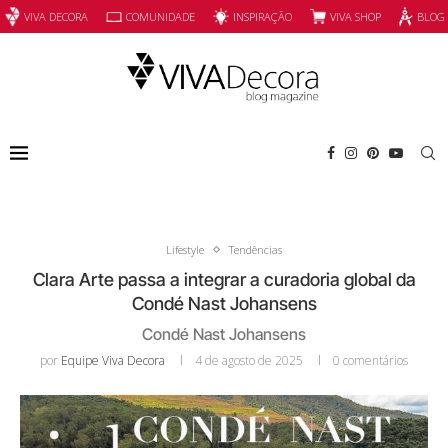
INSPIRAÇÃO
VIVA SHOP
VIVA DECORA
COMUNIDADE
BLOG
Lifestyle
Tendências
Clara Arte passa a integrar a curadoria global da
Condé Nast Johansens
Condé Nast Johansens
por
Equipe Viva Decora
4 de agosto de 2025
0 comentários