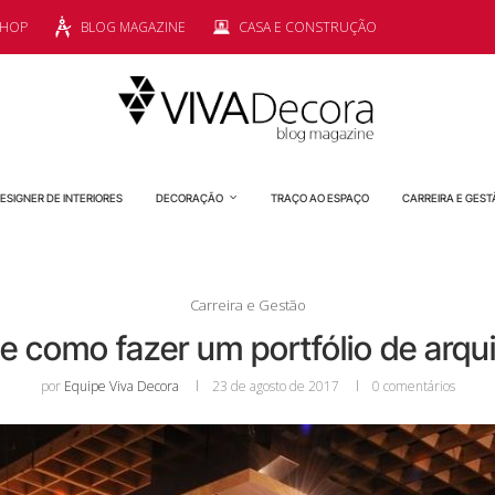
SHOP
BLOG MAGAZINE
CASA E CONSTRUÇÃO
ESIGNER DE INTERIORES
DECORAÇÃO
TRAÇO AO ESPAÇO
CARREIRA E GEST
Carreira e Gestão
e como fazer um portfólio de arqui
por
Equipe Viva Decora
23 de agosto de 2017
0 comentários