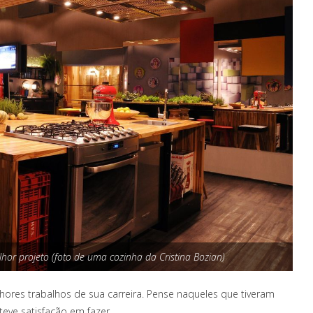
lhor projeto (foto de uma cozinha da Cristina Bozian)
hores trabalhos de sua carreira. Pense naqueles que tiveram
eve satisfação em fazer.