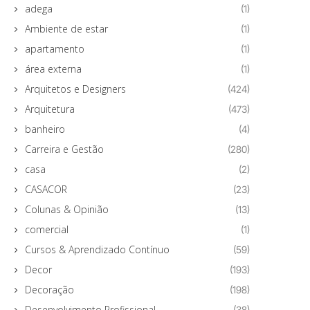
adega
(1)
Ambiente de estar
(1)
apartamento
(1)
área externa
(1)
Arquitetos e Designers
(424)
Arquitetura
(473)
banheiro
(4)
Carreira e Gestão
(280)
casa
(2)
CASACOR
(23)
Colunas & Opinião
(13)
comercial
(1)
Cursos & Aprendizado Contínuo
(59)
Decor
(193)
Decoração
(198)
Desenvolvimento Profissional
(38)