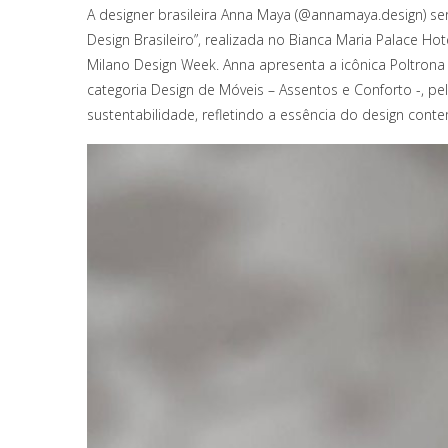
A designer brasileira Anna Maya (@annamaya.design) s
Design Brasileiro”, realizada no Bianca Maria Palace Hot
Milano Design Week. Anna apresenta a icônica Poltron
categoria Design de Móveis – Assentos e Conforto -, p
sustentabilidade, refletindo a essência do design cont