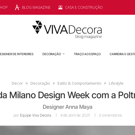
SHOP
BLOG MAGAZINE
CASA E CONSTRUÇÃO
ESIGNER DE INTERIORES
DECORAÇÃO
TRAÇO AO ESPAÇO
CARREIRA E GEST
Decor
Decoração
Estilo & Comportamento
Lifestyle
 da Milano Design Week com a Pol
Designer Anna Maya
por
Equipe Viva Decora
4 de abril de 2025
0 comentários