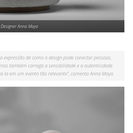
 :Designer Anna Maya
a expressão de como o design pode conectar pessoas,
al, mas também carrega a sensibilidade e a autenticidade
tá-la em um evento tão relevante”, comenta Anna Maya.