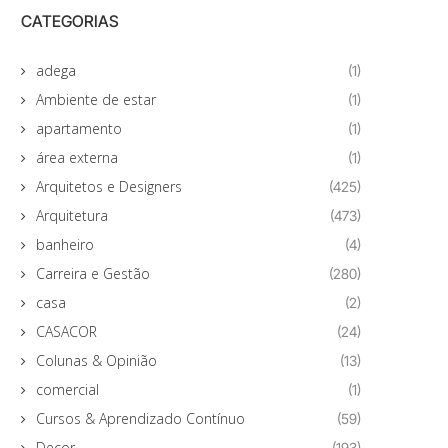
CATEGORIAS
adega
(1)
Ambiente de estar
(1)
apartamento
(1)
área externa
(1)
Arquitetos e Designers
(425)
Arquitetura
(473)
banheiro
(4)
Carreira e Gestão
(280)
casa
(2)
CASACOR
(24)
Colunas & Opinião
(13)
comercial
(1)
Cursos & Aprendizado Contínuo
(59)
Decor
(193)