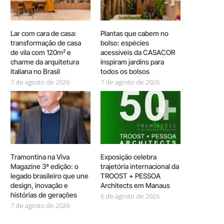
Lar com cara de casa:
Plantas que cabem no
transformação de casa
bolso: espécies
de vila com 120m² e
acessíveis da CASACOR
charme da arquitetura
inspiram jardins para
italiana no Brasil
todos os bolsos
7 de agosto de 2026
7 de agosto de 2026
Tramontina na Viva
Exposição celebra
Magazine 3ª edição: o
trajetória internacional da
legado brasileiro que une
TROOST + PESSOA
design, inovação e
Architects em Manaus
histórias de gerações
6 de agosto de 2026
7 de agosto de 2026